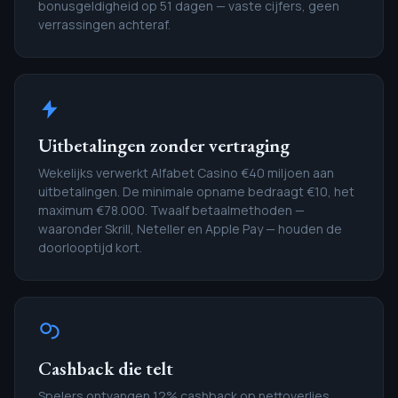
bonusgeldigheid op 51 dagen — vaste cijfers, geen
verrassingen achteraf.
Uitbetalingen zonder vertraging
Wekelijks verwerkt Alfabet Casino €40 miljoen aan
uitbetalingen. De minimale opname bedraagt €10, het
maximum €78.000. Twaalf betaalmethoden —
waaronder Skrill, Neteller en Apple Pay — houden de
doorlooptijd kort.
Cashback die telt
Spelers ontvangen 12% cashback op nettoverlies.