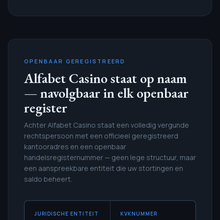
OPENBAAR GEREGISTREERD
Alfabet Casino staat op naam
— navolgbaar in elk openbaar
register
Achter Alfabet Casino staat een volledig vergunde
rechtspersoon met een officieel geregistreerd
kantooradres en een openbaar
handelsregisternummer — geen lege structuur, maar
een aanspreekbare entiteit die uw stortingen en
saldo beheert.
JURIDISCHE ENTITEIT
KVKNUMMER