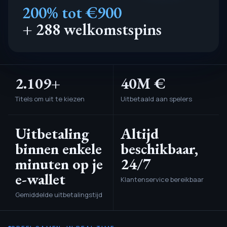
200% tot €900
+ 288 welkomstspins
2.109+
40M €
Titels om uit te kiezen
Uitbetaald aan spelers
Uitbetaling
Altijd
binnen enkele
beschikbaar,
minuten op je
24/7
e-wallet
Klantenservice bereikbaar
Gemiddelde uitbetalingstijd