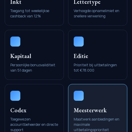
Inkt
Lettertype
Toegang tot weekelijkse
Verhoogde opnamelimiet en
cashback van 12%
snellere verwerking
Kapitaal
Editie
Persoonlijke bonusvaliditeit
Prioriteit bij uitbetalingen
van 51 dagen
tot €78.000
Codex
Meesterwerk
Toegewezen
Maatwerk aanbiedingen en
accountbeheerder en directe
maximale
support
uitbetalingsprioriteit