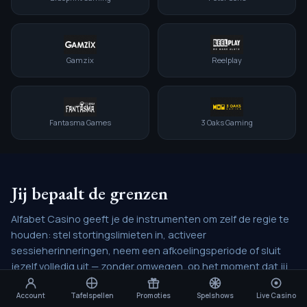
Gamzix
Reelplay
Fantasma Games
3 Oaks Gaming
Jij bepaalt de grenzen
Alfabet Casino geeft je de instrumenten om zelf de regie te
houden: stel stortingslimieten in, activeer
sessieherinneringen, neem een afkoelingsperiode of sluit
jezelf volledig uit — zonder omwegen, op het moment dat jij
dat kiest. Controle is geen bijzaak; het is onderdeel van hoe
Account
Tafelspellen
Promoties
Spelshows
Live Casino
wij spelen.