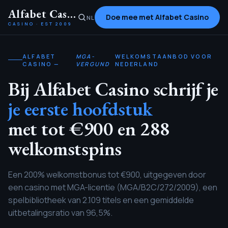
Alfabet Casino
Doe mee met Alfabet Casino
NL
CASINO · EST 2009
ALFABET
MGA-
WELKOMSTAANBOD VOOR
CASINO —
VERGUND
NEDERLAND
Bij Alfabet Casino schrijf je
je eerste hoofdstuk
met tot €900 en 288
welkomstspins
Een 200% welkomstbonus tot €900, uitgegeven door
een casino met MGA-licentie (MGA/B2C/272/2009), een
spelbibliotheek van 2.109 titels en een gemiddelde
uitbetalingsratio van 96,5%.