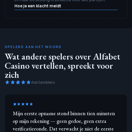
Hoe je een klacht meldt
SPELERS AAN HET WOORD
Wat andere spelers over Alfabet
Casino vertellen, spreekt voor
zich
AskGamblers
Mijn eerste opname stond binnen tien minuten
op mijn rekening — geen gedoe, geen extra
verificatieronde. Dat verwacht je niet de eerste