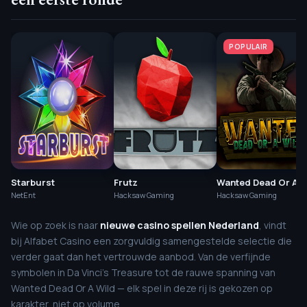
POPULAIR
Starburst
Frutz
NetEnt
Hacksaw Gaming
Hacksaw Gaming
Wie op zoek is naar
nieuwe casino spellen Nederland
, vindt
bij Alfabet Casino een zorgvuldig samengestelde selectie die
verder gaat dan het vertrouwde aanbod. Van de verfijnde
symbolen in Da Vinci's Treasure tot de rauwe spanning van
Wanted Dead Or A Wild — elk spel in deze rij is gekozen op
karakter, niet op volume.