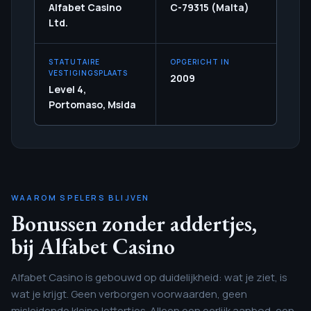
Alfabet Casino
C-79315 (Malta)
Ltd.
STATUTAIRE
OPGERICHT IN
VESTIGINGSPLAATS
2009
Level 4,
Portomaso, Msida
WAAROM SPELERS BLIJVEN
Bonussen zonder addertjes,
bij Alfabet Casino
Alfabet Casino is gebouwd op duidelijkheid: wat je ziet, is
wat je krijgt. Geen verborgen voorwaarden, geen
misleidende kleine lettertjes. Alleen een eerlijk aanbod, een